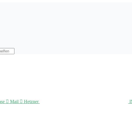
ase

Mail

Hetzner
I