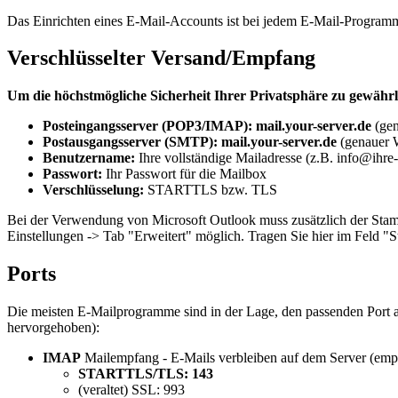
Das Einrichten eines E-Mail-Accounts ist bei jedem E-Mail-Programm 
Verschlüsselter Versand/Empfang
Um die höchstmögliche Sicherheit Ihrer Privatsphäre zu gewährl
Posteingangsserver (POP3/IMAP):
mail.your-server.de
(gen
Postausgangsserver (SMTP):
mail.your-server.de
(genauer W
Benutzername:
Ihre vollständige Mailadresse (z.B. info@ihre
Passwort:
Ihr Passwort für die Mailbox
Verschlüsselung:
STARTTLS bzw. TLS
Bei der Verwendung von Microsoft Outlook muss zusätzlich der Stamm
Einstellungen -> Tab "Erweitert" möglich. Tragen Sie hier im Feld
Ports
Die meisten E-Mailprogramme sind in der Lage, den passenden Port au
hervorgehoben):
IMAP
Mailempfang - E-Mails verbleiben auf dem Server (emp
STARTTLS/TLS: 143
(veraltet) SSL: 993